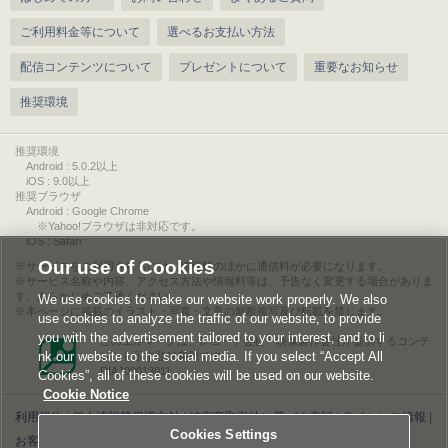
ご利用料金等について
選べるお支払い方法
配信コンテンツについて
プレゼントについて
重要なお知らせ
推奨環境
推奨環境
Android : 5.0.2以上
iOS : 9.0以上
推奨ブラウザ
Android : Google Chrome
※Yahoo!ブラウザは非対応です。
iOS : Safari
Our use of Cookies
サービスをご利用されるには、情報料のほかに通信料が必要になります。
サービス名称や内容、アクセス方法や情報料等は、予告なく変更する場合がありま
す。あらかじめご了承ください。
We use cookies to make our website work properly. We also
本ページに掲載のイラスト・写真・文章の無断複写及び転載を禁じます。
use cookies to analyze the traffic of our website, to provide
you with the advertisement tailored to your interest, and to li
このエルマークは、レコード会社・映像製作会社が提供するコンテ
nk our website to the social media. If you select “Accept All
ンツを示す登録商標です。
RIAJ00013011
Cookies”, all of these cookies will be used on our website.
Cookie Notice
利用規約
|
個人情報等保護方針
|
特定商取引法に基づく表記
|
ライセンス情報
|
Cookies Settings
お客様情報の外部送信について
|
Cookies Settings