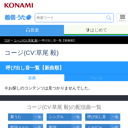
メニュー
音楽
はじめて
TOP
>
コージ(CV:草尾 毅)
> 呼び出し音一覧【新曲順】
コージ(CV:草尾 毅)
呼び出し音一覧【新曲順】
楽曲
アルバム
※お探しのコンテンツは見つかりませんでした。
コージ(CV:草尾 毅)の配信曲一覧
着うた
シングル
呼び出し音
一覧
一覧
一覧
歌詞メール
歌詞
ムービー
一覧
一覧
一覧