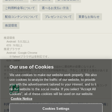
ご利用料金等について
選べるお支払い方法
配信コンテンツについて
プレゼントについて
重要なお知らせ
推奨環境
推奨環境
Android : 5.0.2以上
iOS : 9.0以上
推奨ブラウザ
Android : Google Chrome
※Yahoo!ブラウザは非対応です。
iOS : Safari
Our use of Cookies
サービスをご利用されるには、情報料のほかに通信料が必要になります。
サービス名称や内容、アクセス方法や情報料等は、予告なく変更する場合がありま
す。あらかじめご了承ください。
We use cookies to make our website work properly. We also
本ページに掲載のイラスト・写真・文章の無断複写及び転載を禁じます。
use cookies to analyze the traffic of our website, to provide
you with the advertisement tailored to your interest, and to li
このエルマークは、レコード会社・映像製作会社が提供するコンテ
nk our website to the social media. If you select “Accept All
ンツを示す登録商標です。
RIAJ00013011
Cookies”, all of these cookies will be used on our website.
Cookie Notice
利用規約
|
個人情報等保護方針
|
特定商取引法に基づく表記
|
ライセンス情報
|
Cookies Settings
お客様情報の外部送信について
|
Cookies Settings