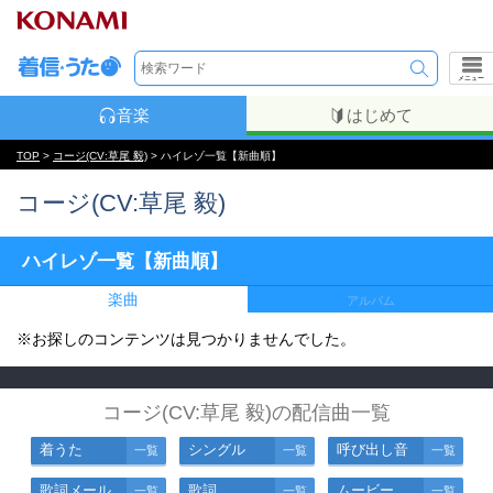
メニュー
音楽
はじめて
TOP
>
コージ(CV:草尾 毅)
> ハイレゾ一覧【新曲順】
コージ(CV:草尾 毅)
ハイレゾ一覧【新曲順】
楽曲
アルバム
※お探しのコンテンツは見つかりませんでした。
コージ(CV:草尾 毅)の配信曲一覧
着うた
シングル
呼び出し音
一覧
一覧
一覧
歌詞メール
歌詞
ムービー
一覧
一覧
一覧