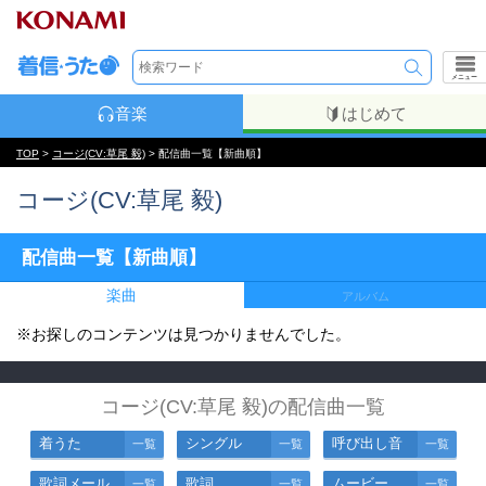
メニュー
音楽
はじめて
TOP
>
コージ(CV:草尾 毅)
> 配信曲一覧【新曲順】
コージ(CV:草尾 毅)
配信曲一覧【新曲順】
楽曲
アルバム
※お探しのコンテンツは見つかりませんでした。
コージ(CV:草尾 毅)の配信曲一覧
着うた
シングル
呼び出し音
一覧
一覧
一覧
歌詞メール
歌詞
ムービー
一覧
一覧
一覧