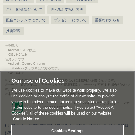
ご利用料金等について
選べるお支払い方法
配信コンテンツについて
プレゼントについて
重要なお知らせ
推奨環境
推奨環境
Android : 5.0.2以上
iOS : 9.0以上
推奨ブラウザ
Android : Google Chrome
※Yahoo!ブラウザは非対応です。
iOS : Safari
Our use of Cookies
サービスをご利用されるには、情報料のほかに通信料が必要になります。
サービス名称や内容、アクセス方法や情報料等は、予告なく変更する場合がありま
す。あらかじめご了承ください。
We use cookies to make our website work properly. We also
本ページに掲載のイラスト・写真・文章の無断複写及び転載を禁じます。
use cookies to analyze the traffic of our website, to provide
you with the advertisement tailored to your interest, and to li
このエルマークは、レコード会社・映像製作会社が提供するコンテ
nk our website to the social media. If you select “Accept All
ンツを示す登録商標です。
RIAJ00013011
Cookies”, all of these cookies will be used on our website.
Cookie Notice
利用規約
|
個人情報等保護方針
|
特定商取引法に基づく表記
|
ライセンス情報
|
Cookies Settings
お客様情報の外部送信について
|
Cookies Settings