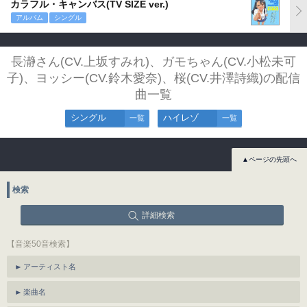
カラフル・キャンバス(TV SIZE ver.)
アルバム
シングル
長瀞さん(CV.上坂すみれ)、ガモちゃん(CV.小松未可
子)、ヨッシー(CV.鈴木愛奈)、桜(CV.井澤詩織)の配信
曲一覧
シングル
ハイレゾ
一覧
一覧
▲ページの先頭へ
検索
詳細検索
【音楽50音検索】
アーティスト名
楽曲名