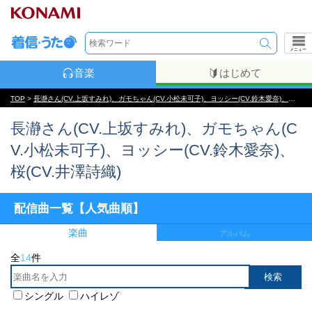
メニュー
音楽
はじめて
TOP
>
長瀞さん(CV.上坂すみれ)、ガモちゃん(CV.小松未可子)、ヨッシー(CV.鈴木愛奈)、桜(CV.井澤詩織)
長瀞さん(CV.上坂すみれ)、ガモちゃん(C
V.小松未可子)、ヨッシー(CV.鈴木愛奈)、
桜(CV.井澤詩織)
配信曲一覧【人気曲順】
楽曲
アルバム
全
14
件
シングル
ハイレゾ