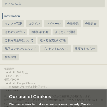
アルバム名
information
インフォTOP
ログイン
マイページ
会員登録
会員退会
はじめての方へ
お問い合わせ
よくあるご質問
ご利用料金等について
選べるお支払い方法
配信コンテンツについて
プレゼントについて
重要なお知らせ
推奨環境
推奨環境
Android : 5.0.2以上
iOS : 9.0以上
推奨ブラウザ
Android : Google Chrome
※Yahoo!ブラウザは非対応です。
iOS : Safari
Our use of Cookies
サービスをご利用されるには、情報料のほかに通信料が必要になります。
サービス名称や内容、アクセス方法や情報料等は、予告なく変更する場合がありま
す。あらかじめご了承ください。
We use cookies to make our website work properly. We also