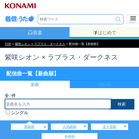
メニュー
音楽
はじめて
TOP
>
紫咲シオン × ラプラス・ダークネス
> 配信曲一覧【新曲順】
紫咲シオン × ラプラス・ダークネス
配信曲一覧【新曲順】
楽曲
アルバム
全
2
件
シングル
新曲順
人気曲順
五十音順
新曲順