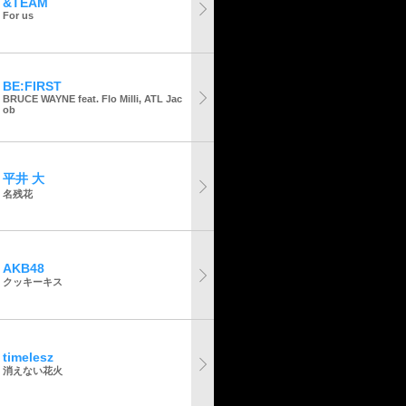
&TEAM
For us
BE:FIRST
BRUCE WAYNE feat. Flo Milli, ATL Jac
ob
平井 大
名残花
AKB48
クッキーキス
timelesz
消えない花火