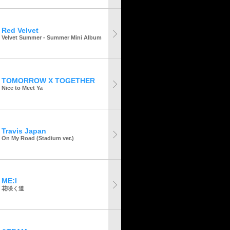
Red Velvet
Velvet Summer - Summer Mini Album
TOMORROW X TOGETHER
Nice to Meet Ya
Travis Japan
On My Road (Stadium ver.)
ME:I
花咲く道