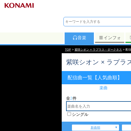
音楽
インフォ
TOP
>
紫咲シオン × ラプラス・ダークネス
> 配
紫咲シオン × ラプ
配信曲一覧【人気曲順】
楽曲
全
2
件
シングル
新曲順