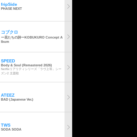
fripSide
PHASE NEXT
コブクロ
ー花たちの詩ーKOBUKURO Concept A
lbum
SPEED
Body & Soul (Remastered 2026)
Netflixリアリティシリーズ「ラヴ上等」シー
ズン2 主題歌
ATEEZ
BAD (Japanese Ver.)
TWS
SODA SODA