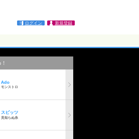
ログイン
新規登録
め！
Ado
モンストロ
スピッツ
見知らぬ糸