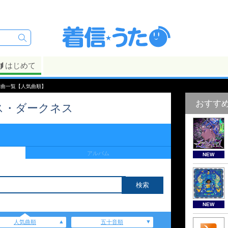
はじめて
信曲一覧【人気曲順】
おすす
ラス・ダークネス
アルバム
NEW
NEW
人気曲順
五十音順