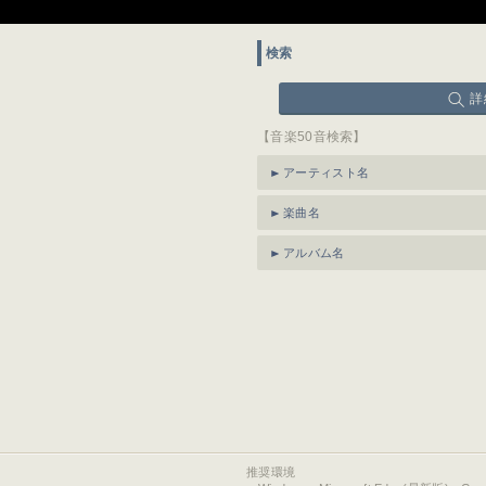
検索
詳
【音楽50音検索】
アーティスト名
楽曲名
アルバム名
推奨環境