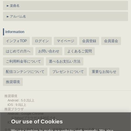
楽曲名
アルバム名
information
インフォTOP
ログイン
マイページ
会員登録
会員退会
はじめての方へ
お問い合わせ
よくあるご質問
ご利用料金等について
選べるお支払い方法
配信コンテンツについて
プレゼントについて
重要なお知らせ
推奨環境
推奨環境
Android : 5.0.2以上
iOS : 9.0以上
推奨ブラウザ
Android : Google Chrome
※Yahoo!ブラウザは非対応です。
Our use of Cookies
iOS : Safari
サービスをご利用されるには、情報料のほかに通信料が必要になります。
We use cookies to make our website work properly. We also