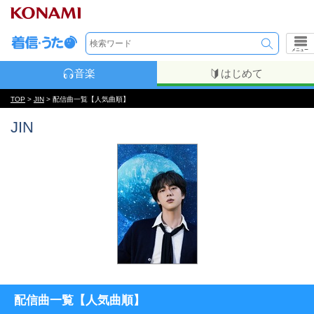
メニュー
音楽
はじめて
TOP
>
JIN
> 配信曲一覧【人気曲順】
JIN
配信曲一覧【人気曲順】