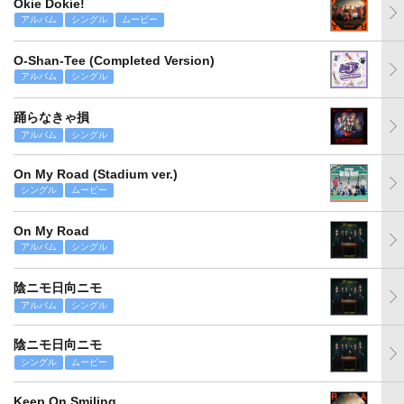
Okie Dokie!
アルバム
シングル
ムービー
O-Shan-Tee (Completed Version)
アルバム
シングル
踊らなきゃ損
アルバム
シングル
On My Road (Stadium ver.)
シングル
ムービー
On My Road
アルバム
シングル
陰ニモ日向ニモ
アルバム
シングル
陰ニモ日向ニモ
シングル
ムービー
Keep On Smiling