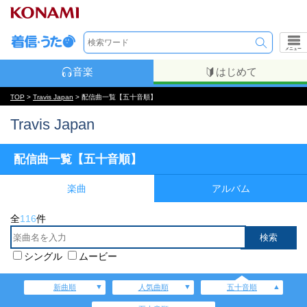
メニュー
音楽
はじめて
TOP
>
Travis Japan
> 配信曲一覧【五十音順】
Travis Japan
配信曲一覧【五十音順】
楽曲
アルバム
全
116
件
シングル
ムービー
新曲順
人気曲順
五十音順