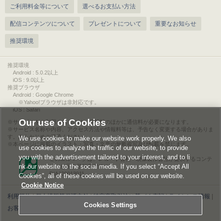
ご利用料金等について
選べるお支払い方法
配信コンテンツについて
プレゼントについて
重要なお知らせ
推奨環境
推奨環境
Android : 5.0.2以上
iOS : 9.0以上
推奨ブラウザ
Android : Google Chrome
※Yahoo!ブラウザは非対応です。
iOS : Safari
Our use of Cookies
サービスをご利用されるには、情報料のほかに通信料が必要になります。
サービス名称や内容、アクセス方法や情報料等は、予告なく変更する場合がありま
す。あらかじめご了承ください。
We use cookies to make our website work properly. We also
本ページに掲載のイラスト・写真・文章の無断複写及び転載を禁じます。
use cookies to analyze the traffic of our website, to provide
you with the advertisement tailored to your interest, and to li
このエルマークは、レコード会社・映像製作会社が提供するコンテ
nk our website to the social media. If you select “Accept All
ンツを示す登録商標です。
RIAJ00013011
Cookies”, all of these cookies will be used on our website.
Cookie Notice
利用規約
|
個人情報等保護方針
|
特定商取引法に基づく表記
|
ライセンス情報
|
Cookies Settings
お客様情報の外部送信について
|
Cookies Settings