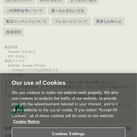
はじめての方へ
お問い合わせ
よくあるご質問
ご利用料金等について
選べるお支払い方法
配信コンテンツについて
プレゼントについて
重要なお知らせ
推奨環境
推奨環境
Android : 5.0.2以上
iOS : 9.0以上
推奨ブラウザ
Android : Google Chrome
※Yahoo!ブラウザは非対応です。
iOS : Safari
Our use of Cookies
サービスをご利用されるには、情報料のほかに通信料が必要になります。
サービス名称や内容、アクセス方法や情報料等は、予告なく変更する場合がありま
す。あらかじめご了承ください。
We use cookies to make our website work properly. We also
本ページに掲載のイラスト・写真・文章の無断複写及び転載を禁じます。
use cookies to analyze the traffic of our website, to provide
you with the advertisement tailored to your interest, and to li
このエルマークは、レコード会社・映像製作会社が提供するコンテ
nk our website to the social media. If you select “Accept All
ンツを示す登録商標です。
RIAJ00013011
Cookies”, all of these cookies will be used on our website.
Cookie Notice
利用規約
|
個人情報等保護方針
|
特定商取引法に基づく表記
|
ライセンス情報
|
Cookies Settings
お客様情報の外部送信について
|
Cookies Settings