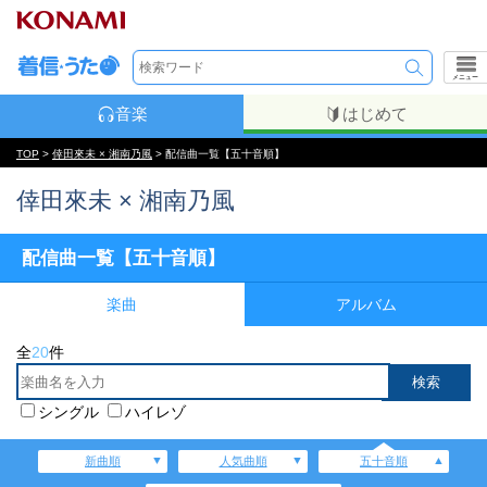
メニュー
音楽
はじめて
TOP
>
倖田來未 × 湘南乃風
> 配信曲一覧【五十音順】
倖田來未 × 湘南乃風
配信曲一覧【五十音順】
楽曲
アルバム
全
20
件
シングル
ハイレゾ
新曲順
人気曲順
五十音順