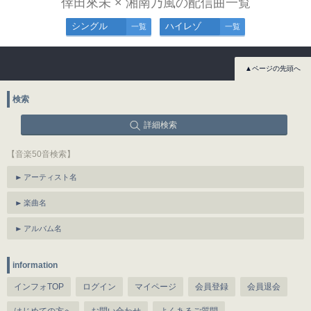
倖田來未 × 湘南乃風の配信曲一覧
シングル
ハイレゾ
一覧
一覧
▲ページの先頭へ
検索
詳細検索
【音楽50音検索】
アーティスト名
楽曲名
アルバム名
information
インフォTOP
ログイン
マイページ
会員登録
会員退会