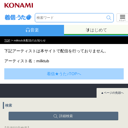
メニュー
音楽
はじめて
TOP
> milktub未配信のお知らせ
下記アーティストは本サイトで配信を行っておりません。
アーティスト名：milktub
着信★うた♪TOPへ
▲ページの先頭へ
検索
詳細検索