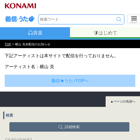
メニュー
音楽
はじめて
TOP
> 横山 克未配信のお知らせ
下記アーティストは本サイトで配信を行っておりません。
アーティスト名：横山 克
着信★うた♪TOPへ
▲ページの先頭へ
検索
詳細検索