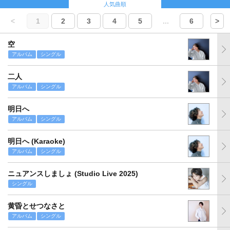
人気曲順
<
1
2
3
4
5
...
6
>
空
アルバム
シングル
二人
アルバム
シングル
明日へ
アルバム
シングル
明日へ (Karaoke)
アルバム
シングル
ニュアンスしましょ (Studio Live 2025)
シングル
黄昏とせつなさと
アルバム
シングル