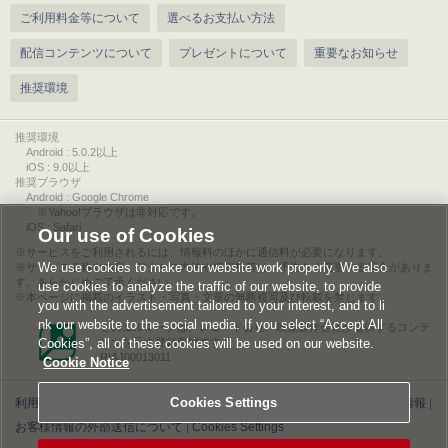
ご利用料金等について
選べるお支払い方法
配信コンテンツについて
プレゼントについて
重要なお知らせ
推奨環境
推奨環境
Android : 5.0.2以上
iOS : 9.0以上
推奨ブラウザ
Android : Google Chrome
※Yahoo!ブラウザは非対応です。
iOS : Safari
Our use of Cookies
サービスをご利用されるには、情報料のほかに通信料が必要になります。
We use cookies to make our website work properly. We also
サービス名称や内容、アクセス方法や情報料等は、予告なく変更する場合がありま
す。あらかじめご了承ください。
use cookies to analyze the traffic of our website, to provide
本ページに掲載のイラスト・写真・文章の無断複写及び転載を禁じます。
you with the advertisement tailored to your interest, and to li
nk our website to the social media. If you select “Accept All
このエルマークは、レコード会社・映像製作会社が提供するコンテ
Cookies”, all of these cookies will be used on our website.
ンツを示す登録商標です。
RIAJ00013011
Cookie Notice
Cookies Settings
利用規約
|
個人情報等保護方針
|
特定商取引法に基づく表記
|
ライセンス情報
|
お客様情報の外部送信について
|
Cookies Settings