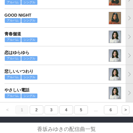
アルバム
シングル
GOOD NIGHT
アルバム
シングル
青春舗道
アルバム
シングル
恋はゆらゆら
アルバム
シングル
悲しいいつわり
アルバム
シングル
やさしい電話
アルバム
シングル
<
1
2
3
4
5
...
6
>
香坂みゆきの配信曲一覧