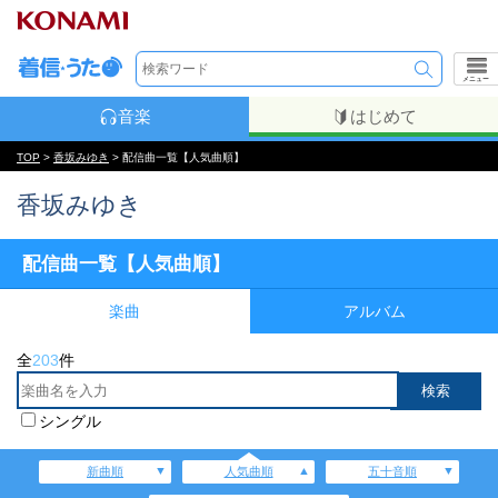
メニュー
音楽
はじめて
TOP
>
香坂みゆき
> 配信曲一覧【人気曲順】
香坂みゆき
配信曲一覧【人気曲順】
楽曲
アルバム
全
203
件
シングル
新曲順
人気曲順
五十音順