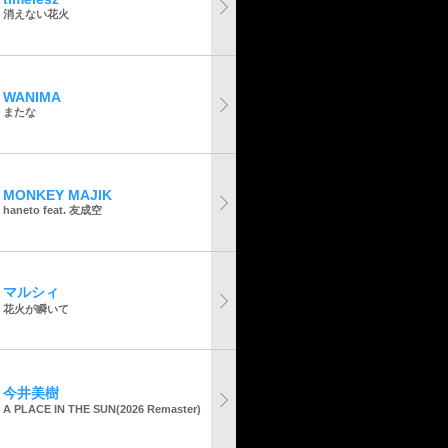
消えない花火
WANIMA
またな
MONKEY MAJIK
haneto feat. 友成空
マルシィ
花火が瞬いて
今井美樹
A PLACE IN THE SUN(2026 Remaster)