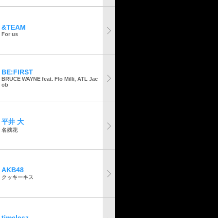
&TEAM
For us
BE:FIRST
BRUCE WAYNE feat. Flo Milli, ATL Jac
ob
平井 大
名残花
AKB48
クッキーキス
timelesz