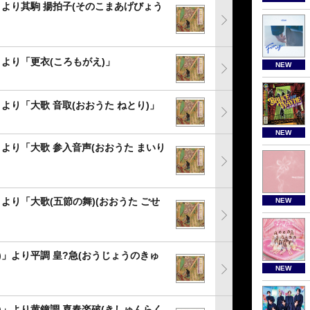
」より其駒 揚拍子(そのこまあげびょう
」より「更衣(ころもがえ)」
NEW
より「大歌 音取(おおうた ねとり)」
NEW
」より「大歌 参入音声(おおうた まいり
より「大歌(五節の舞)(おおうた ごせ
NEW
)」より平調 皇?急(おうじょうのきゅ
NEW
)」より黄鐘調 喜春楽破(きしゅんらく