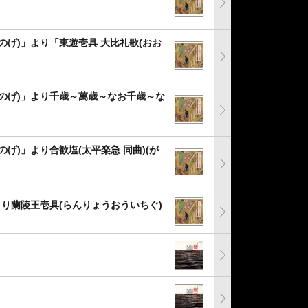
のげ)」より「東遊壱具 大比礼歌(おお
なのげ)」より千歳～萬歳～なお千歳～な
げ)」より合歓塩(太平楽急 同曲)(が
より蘭陵王壱具(らんりょうおういちぐ)