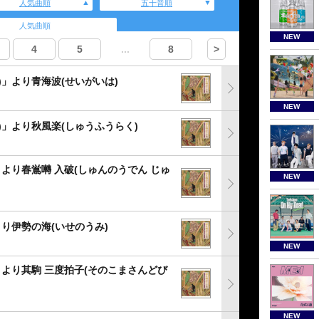
人気曲順
五十音順
人気曲順
NEW
4
5
...
8
>
)」より青海波(せいがいは)
NEW
)」より秋風楽(しゅうふうらく)
」より春鴬囀 入破(しゅんのうでん じゅ
NEW
より伊勢の海(いせのうみ)
NEW
」より其駒 三度拍子(そのこまさんどび
NEW