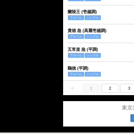
蘭陵王 (壱越調)
アルバム
シングル
貴徳 急 (高麗壱越調)
アルバム
シングル
五常楽 急 (平調)
アルバム
シングル
鷄徳 (平調)
アルバム
シングル
<
1
2
3
東京