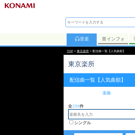
音楽
インフォ
TOP
>
東京楽所
> 配信曲一覧【人気曲順】
東京楽所
配信曲一覧【人気曲順】
楽曲
全
298
件
シングル