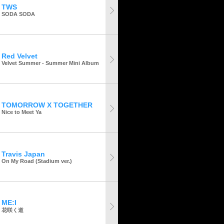
TWS
SODA SODA
Red Velvet
Velvet Summer - Summer Mini Album
TOMORROW X TOGETHER
Nice to Meet Ya
Travis Japan
On My Road (Stadium ver.)
ME:I
花咲く道