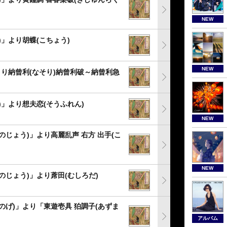
NEW
)」より胡蝶(こちょう)
NEW
より納曾利(なそり)納曾利破～納曾利急
)」より想夫恋(そうふれん)
NEW
のじょう)」より高麗乱声 右方 出手(こ
NEW
のじょう)」より蓆田(むしろだ)
のげ)」より「東遊壱具 狛調子(あずま
アルバム