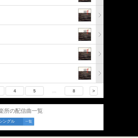
4
5
...
8
>
楽所の配信曲一覧
シングル
一覧