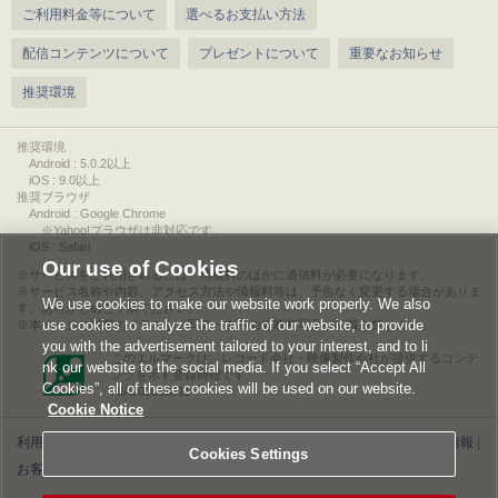
ご利用料金等について
選べるお支払い方法
配信コンテンツについて
プレゼントについて
重要なお知らせ
推奨環境
推奨環境
Android : 5.0.2以上
iOS : 9.0以上
推奨ブラウザ
Android : Google Chrome
※Yahoo!ブラウザは非対応です。
iOS : Safari
Our use of Cookies
サービスをご利用されるには、情報料のほかに通信料が必要になります。
サービス名称や内容、アクセス方法や情報料等は、予告なく変更する場合がありま
We use cookies to make our website work properly. We also
す。あらかじめご了承ください。
use cookies to analyze the traffic of our website, to provide
本ページに掲載のイラスト・写真・文章の無断複写及び転載を禁じます。
you with the advertisement tailored to your interest, and to li
このエルマークは、レコード会社・映像製作会社が提供するコンテ
nk our website to the social media. If you select “Accept All
ンツを示す登録商標です。
Cookies”, all of these cookies will be used on our website.
RIAJ00013011
Cookie Notice
利用規約
|
個人情報等保護方針
|
特定商取引法に基づく表記
|
ライセンス情報
|
Cookies Settings
お客様情報の外部送信について
|
Cookies Settings