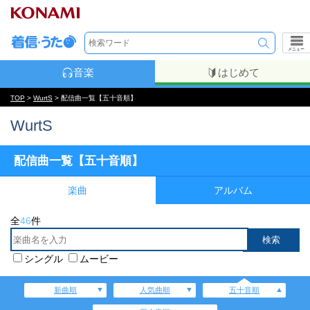
メニュー
音楽
はじめて
TOP
>
WurtS
> 配信曲一覧【五十音順】
WurtS
配信曲一覧【五十音順】
楽曲
アルバム
全
46
件
シングル
ムービー
新曲順
人気曲順
五十音順