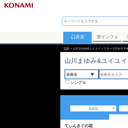
音楽
インフォ
TOP
> 山川まゆみ&ユイユイシスターズのおすす
山川まゆみ&ユイユ
シングル
新曲順
てぃんさぐの花