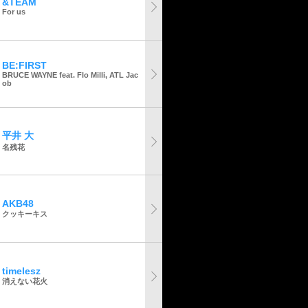
&TEAM
For us
BE:FIRST
BRUCE WAYNE feat. Flo Milli, ATL Jac
ob
平井 大
名残花
AKB48
クッキーキス
timelesz
消えない花火