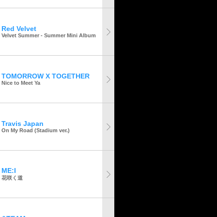
Red Velvet
Velvet Summer - Summer Mini Album
TOMORROW X TOGETHER
Nice to Meet Ya
Travis Japan
On My Road (Stadium ver.)
ME:I
花咲く道