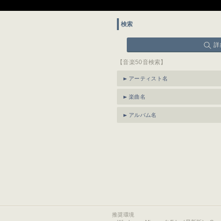
検索
詳
【音楽50音検索】
アーティスト名
楽曲名
アルバム名
推奨環境