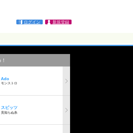
ログイン
新規登録
め！
Ado
モンストロ
スピッツ
見知らぬ糸