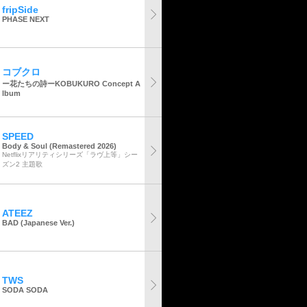
fripSide
PHASE NEXT
コブクロ
ー花たちの詩ーKOBUKURO Concept A
lbum
SPEED
Body & Soul (Remastered 2026)
Netflixリアリティシリーズ「ラヴ上等」シー
ズン2 主題歌
ATEEZ
BAD (Japanese Ver.)
TWS
SODA SODA