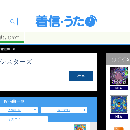
はじめて
め配信曲一覧
おすす
イシスターズ
NEW
配信曲一覧
人気曲順
五十音順
NEW
オススメ