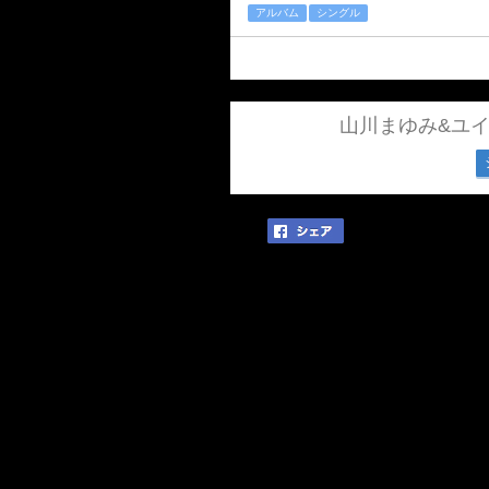
アルバム
シングル
山川まゆみ&ユ