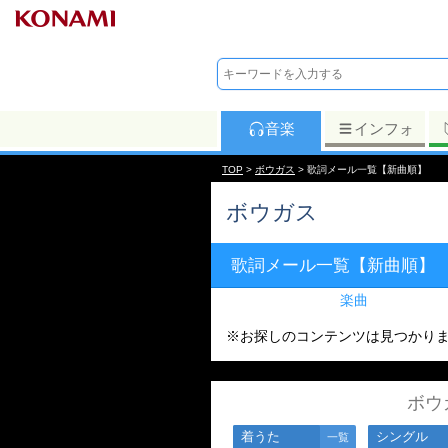
音楽
インフォ
TOP
>
ボウガス
> 歌詞メール一覧【新曲順】
ボウガス
歌詞メール一覧【新曲順】
楽曲
※お探しのコンテンツは見つかり
ボウ
着うた
シングル
一覧