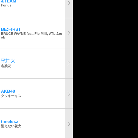
&TEAM
For us
BE:FIRST
BRUCE WAYNE feat. Flo Milli, ATL Jac
ob
平井 大
名残花
AKB48
クッキーキス
timelesz
消えない花火