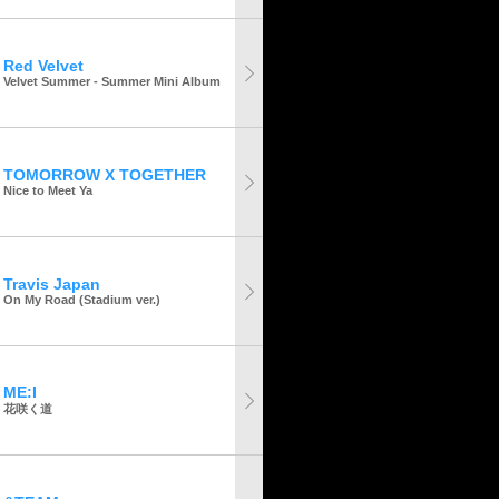
Red Velvet
Velvet Summer - Summer Mini Album
TOMORROW X TOGETHER
Nice to Meet Ya
Travis Japan
On My Road (Stadium ver.)
ME:I
花咲く道