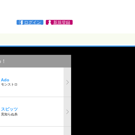
ログイン
新規登録
め！
Ado
モンストロ
スピッツ
見知らぬ糸