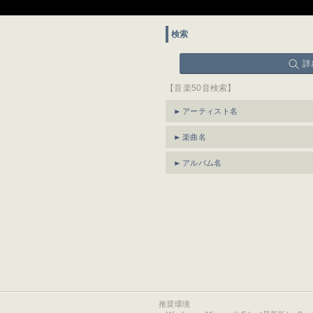
検索
詳
【音楽50音検索】
アーティスト名
楽曲名
アルバム名
推奨環境