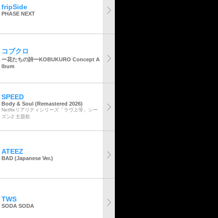
fripSide
PHASE NEXT
コブクロ
ー花たちの詩ーKOBUKURO Concept A
lbum
SPEED
Body & Soul (Remastered 2026)
Netflixリアリティシリーズ「ラヴ上等」シー
ズン2 主題歌
ATEEZ
BAD (Japanese Ver.)
TWS
SODA SODA