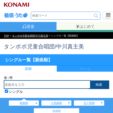
メニュー
音楽
はじめて
TOP
>
タンポポ児童合唱団/中川真主美
> シングル一覧【新曲順】
タンポポ児童合唱団/中川真主美
シングル一覧【新曲順】
楽曲
アルバム
全
1
件
シングル
新曲順
人気曲順
五十音順
新曲順