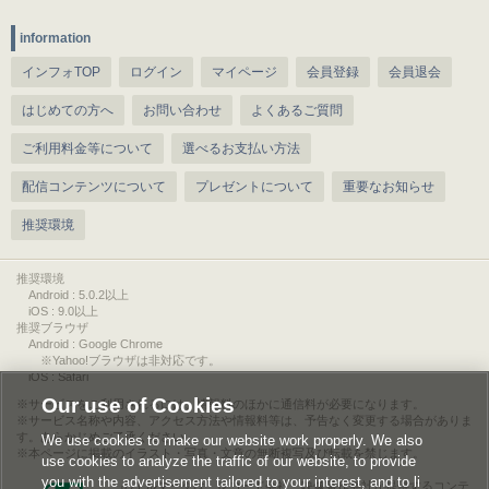
information
インフォTOP
ログイン
マイページ
会員登録
会員退会
はじめての方へ
お問い合わせ
よくあるご質問
ご利用料金等について
選べるお支払い方法
配信コンテンツについて
プレゼントについて
重要なお知らせ
推奨環境
推奨環境
Android : 5.0.2以上
iOS : 9.0以上
推奨ブラウザ
Android : Google Chrome
※Yahoo!ブラウザは非対応です。
iOS : Safari
Our use of Cookies
サービスをご利用されるには、情報料のほかに通信料が必要になります。
サービス名称や内容、アクセス方法や情報料等は、予告なく変更する場合がありま
す。あらかじめご了承ください。
We use cookies to make our website work properly. We also
本ページに掲載のイラスト・写真・文章の無断複写及び転載を禁じます。
use cookies to analyze the traffic of our website, to provide
you with the advertisement tailored to your interest, and to li
このエルマークは、レコード会社・映像製作会社が提供するコンテ