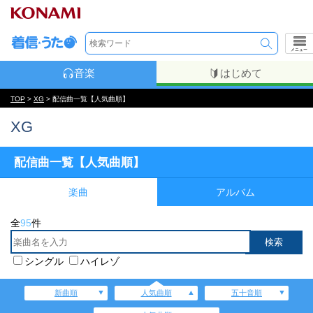
メニュー
音楽
はじめて
TOP
>
XG
> 配信曲一覧【人気曲順】
XG
配信曲一覧【人気曲順】
楽曲
アルバム
全
95
件
シングル
ハイレゾ
新曲順
人気曲順
五十音順