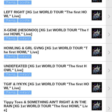
アルバム
シングル
LEFT RIGHT [XG 1st WORLD TOUR "The first HO
WL" Live]
アルバム
シングル
X-GENE (HESONOO) [XG 1st WORLD TOUR "The f
irst HOWL" Live]
アルバム
ハイレゾ
HOWLING & GRL GVNG [XG 1st WORLD TOUR "T
he first HOWL" Live]
アルバム
ハイレゾ
UNDEFEATED [XG 1st WORLD TOUR "The first H
OWL" Live]
アルバム
ハイレゾ
TGIF & IYKYK [XG 1st WORLD TOUR "The first HO
WL" Live]
アルバム
ハイレゾ
Tippy Toes & SOMETHING AIN'T RIGHT & IN THE
RAIN [XG 1st WORLD TOUR "The first HOWL" Liv
e]