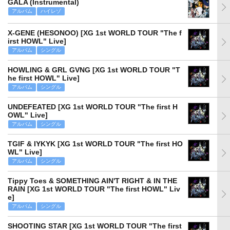
GALA (Instrumental)
アルバム
ハイレゾ
X-GENE (HESONOO) [XG 1st WORLD TOUR "The f
irst HOWL" Live]
アルバム
シングル
HOWLING & GRL GVNG [XG 1st WORLD TOUR "T
he first HOWL" Live]
アルバム
シングル
UNDEFEATED [XG 1st WORLD TOUR "The first H
OWL" Live]
アルバム
シングル
TGIF & IYKYK [XG 1st WORLD TOUR "The first HO
WL" Live]
アルバム
シングル
Tippy Toes & SOMETHING AIN'T RIGHT & IN THE
RAIN [XG 1st WORLD TOUR "The first HOWL" Liv
e]
アルバム
シングル
SHOOTING STAR [XG 1st WORLD TOUR "The first