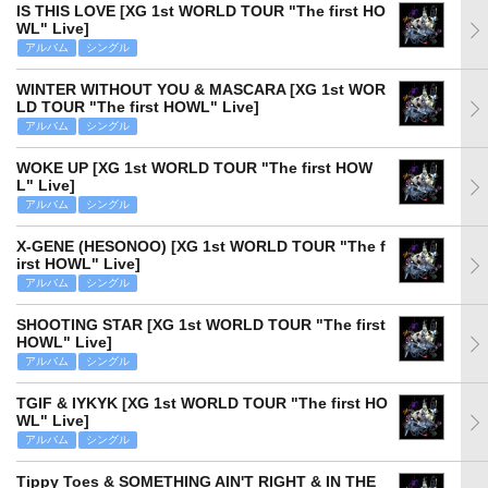
IS THIS LOVE [XG 1st WORLD TOUR "The first HO
WL" Live]
アルバム
シングル
WINTER WITHOUT YOU & MASCARA [XG 1st WOR
LD TOUR "The first HOWL" Live]
アルバム
シングル
WOKE UP [XG 1st WORLD TOUR "The first HOW
L" Live]
アルバム
シングル
X-GENE (HESONOO) [XG 1st WORLD TOUR "The f
irst HOWL" Live]
アルバム
シングル
SHOOTING STAR [XG 1st WORLD TOUR "The first
HOWL" Live]
アルバム
シングル
TGIF & IYKYK [XG 1st WORLD TOUR "The first HO
WL" Live]
アルバム
シングル
Tippy Toes & SOMETHING AIN'T RIGHT & IN THE