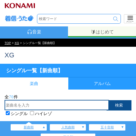
メニュー
音楽
はじめて
TOP
>
XG
> シングル一覧【新曲順】
XG
シングル一覧【新曲順】
楽曲
アルバム
全
76
件
シングル
ハイレゾ
新曲順
人気曲順
五十音順