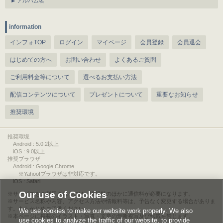
アルバム名
information
インフォTOP
ログイン
マイページ
会員登録
会員退会
はじめての方へ
お問い合わせ
よくあるご質問
ご利用料金等について
選べるお支払い方法
配信コンテンツについて
プレゼントについて
重要なお知らせ
推奨環境
推奨環境
Android : 5.0.2以上
iOS : 9.0以上
推奨ブラウザ
Android : Google Chrome
※Yahoo!ブラウザは非対応です。
iOS : Safari
Our use of Cookies
サービスをご利用されるには、情報料のほかに通信料が必要になります。
サービス名称や内容、アクセス方法や情報料等は、予告なく変更する場合がありま
す。あらかじめご了承ください。
We use cookies to make our website work properly. We also
本ページに掲載のイラスト・写真・文章の無断複写及び転載を禁じます。
use cookies to analyze the traffic of our website, to provide