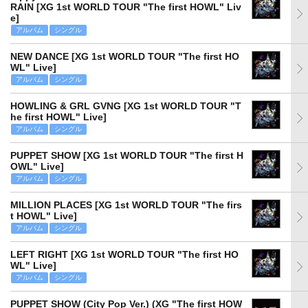
RAIN [XG 1st WORLD TOUR "The first HOWL" Liv
e]
アルバム
シングル
NEW DANCE [XG 1st WORLD TOUR "The first HO
WL" Live]
アルバム
シングル
HOWLING & GRL GVNG [XG 1st WORLD TOUR "T
he first HOWL" Live]
アルバム
シングル
PUPPET SHOW [XG 1st WORLD TOUR "The first H
OWL" Live]
アルバム
シングル
MILLION PLACES [XG 1st WORLD TOUR "The firs
t HOWL" Live]
アルバム
シングル
LEFT RIGHT [XG 1st WORLD TOUR "The first HO
WL" Live]
アルバム
シングル
PUPPET SHOW (City Pop Ver.) (XG "The first HOW