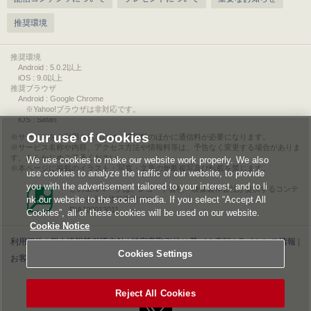
推奨環境
推奨環境
Android : 5.0.2以上
iOS : 9.0以上
推奨ブラウザ
Android : Google Chrome
※Yahoo!ブラウザは非対応です。
iOS : Safari
Our use of Cookies
サービスをご利用されるには、情報料のほかに通信料が必要になります。
サービス名称や内容、アクセス方法や情報料等は、予告なく変更する場合がありま
す。あらかじめご了承ください。
We use cookies to make our website work properly. We also
本ページに掲載のイラスト・写真・文章の無断複写及び転載を禁じます。
use cookies to analyze the traffic of our website, to provide
you with the advertisement tailored to your interest, and to li
このエルマークは、レコード会社・映像製作会社が提供するコンテ
nk our website to the social media. If you select “Accept All
ンツを示す登録商標です。
RIAJ00013011
Cookies”, all of these cookies will be used on our website.
Cookie Notice
利用規約
|
個人情報等保護方針
|
特定商取引法に基づく表記
|
ライセンス情報
|
Cookies Settings
お客様情報の外部送信について
|
Cookies Settings
©2026 Konami Digital Entertainment
Reject All Cookies