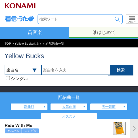
メニュー
音楽
はじめて
TOP
> ¥ellow Bucksのおすすめ配信曲一覧
¥ellow Bucks
シングル
配信曲一覧
新曲順
人気曲順
五十音順
オススメ
Ride With Me
アルバム
シングル