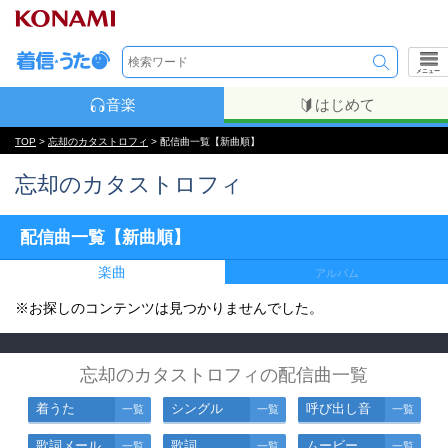
メニュー
音楽
はじめて
TOP
>
忘却のカタストロフィ
> 配信曲一覧【新曲順】
忘却のカタストロフィ
配信曲一覧【新曲順】
楽曲
アルバム
※お探しのコンテンツは見つかりませんでした。
忘却のカタストロフィの配信曲一覧
着うた
シングル
呼び出し音
一覧
一覧
一覧
歌詞メール
歌詞
ムービー
一覧
一覧
一覧