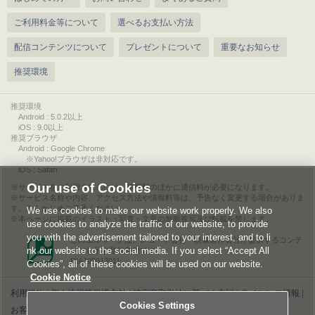
ご利用料金等について
選べるお支払い方法
配信コンテンツについて
プレゼントについて
重要なお知らせ
推奨環境
推奨環境
Android : 5.0.2以上
iOS : 9.0以上
推奨ブラウザ
Android : Google Chrome
※Yahoo!ブラウザは非対応です。
iOS : Safari
Our use of Cookies
サービスをご利用されるには、情報料のほかに通信料が必要になります。
サービス名称や内容、アクセス方法や情報料等は、予告なく変更する場合がありま
す。あらかじめご了承ください。
We use cookies to make our website work properly. We also
本ページに掲載のイラスト・写真・文章の無断複写及び転載を禁じます。
use cookies to analyze the traffic of our website, to provide
you with the advertisement tailored to your interest, and to li
このエルマークは、レコード会社・映像製作会社が提供するコンテ
nk our website to the social media. If you select “Accept All
ンツを示す登録商標です。
RIAJ00013011
Cookies”, all of these cookies will be used on our website.
Cookie Notice
利用規約
|
個人情報等保護方針
|
特定商取引法に基づく表記
|
ライセンス情報
|
Cookies Settings
お客様情報の外部送信について
|
Cookies Settings