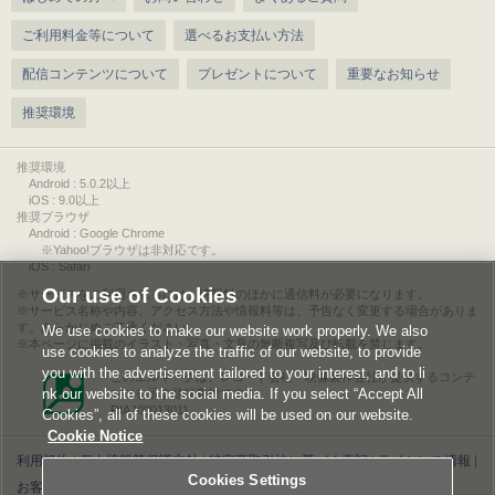
ご利用料金等について
選べるお支払い方法
配信コンテンツについて
プレゼントについて
重要なお知らせ
推奨環境
推奨環境
Android : 5.0.2以上
iOS : 9.0以上
推奨ブラウザ
Android : Google Chrome
※Yahoo!ブラウザは非対応です。
iOS : Safari
Our use of Cookies
サービスをご利用されるには、情報料のほかに通信料が必要になります。
サービス名称や内容、アクセス方法や情報料等は、予告なく変更する場合がありま
す。あらかじめご了承ください。
We use cookies to make our website work properly. We also
本ページに掲載のイラスト・写真・文章の無断複写及び転載を禁じます。
use cookies to analyze the traffic of our website, to provide
you with the advertisement tailored to your interest, and to li
このエルマークは、レコード会社・映像製作会社が提供するコンテ
nk our website to the social media. If you select “Accept All
ンツを示す登録商標です。
RIAJ00013011
Cookies”, all of these cookies will be used on our website.
Cookie Notice
利用規約
|
個人情報等保護方針
|
特定商取引法に基づく表記
|
ライセンス情報
|
Cookies Settings
お客様情報の外部送信について
|
Cookies Settings