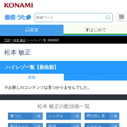
メニュー
音楽
はじめて
TOP
>
松本 敏正
> ハイレゾ一覧【新曲順】
松本 敏正
ハイレゾ一覧【新曲順】
楽曲
アルバム
※お探しのコンテンツは見つかりませんでした。
松本 敏正の配信曲一覧
着うた
シングル
呼び出し音
一覧
一覧
一覧
歌詞メール
歌詞
ムービー
一覧
一覧
一覧