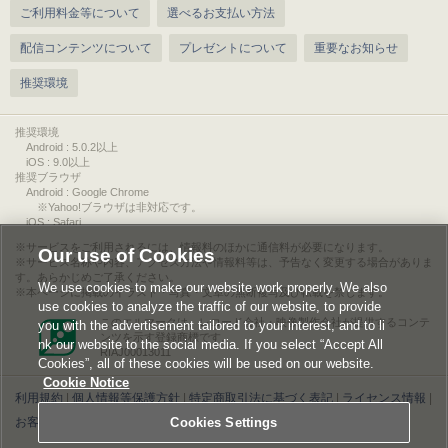
ご利用料金等について
選べるお支払い方法
配信コンテンツについて
プレゼントについて
重要なお知らせ
推奨環境
推奨環境
Android : 5.0.2以上
iOS : 9.0以上
推奨ブラウザ
Android : Google Chrome
※Yahoo!ブラウザは非対応です。
iOS : Safari
サービスをご利用されるには、情報料のほかに通信料が必要になります。
Our use of Cookies
サービス名称や内容、アクセス方法や情報料等は、予告なく変更する場合がありま
す。あらかじめご了承ください。
We use cookies to make our website work properly. We also
本ページに掲載のイラスト・写真・文章の無断複写及び転載を禁じます。
use cookies to analyze the traffic of our website, to provide
このエルマークは、レコード会社・映像製作会社が提供するコンテ
you with the advertisement tailored to your interest, and to li
ンツを示す登録商標です。
nk our website to the social media. If you select “Accept All
RIAJ00013011
Cookies”, all of these cookies will be used on our website.
Cookie Notice
利用規約
|
個人情報等保護方針
|
特定商取引法に基づく表記
|
ライセンス情報
|
お客様情報の外部送信について
Cookies Settings
|
Cookies Settings