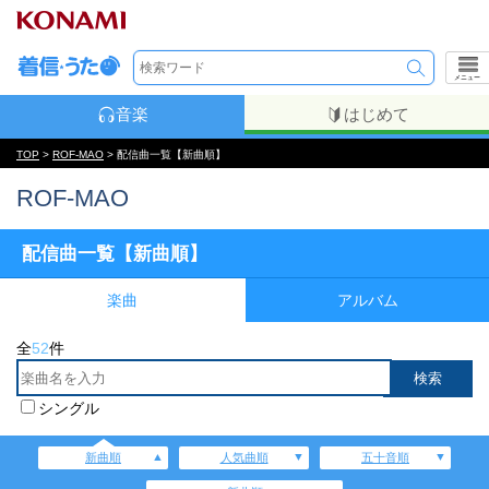
メニュー
音楽
はじめて
TOP
>
ROF-MAO
> 配信曲一覧【新曲順】
ROF-MAO
配信曲一覧【新曲順】
楽曲
アルバム
全
52
件
シングル
新曲順
人気曲順
五十音順