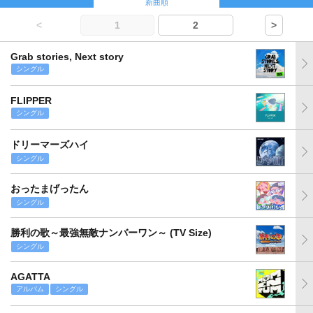
新曲順
<
1
2
>
Grab stories, Next story
シングル
FLIPPER
シングル
ドリーマーズハイ
シングル
おったまげったん
シングル
勝利の歌～最強無敵ナンバーワン～ (TV Size)
シングル
AGATTA
アルバム
シングル