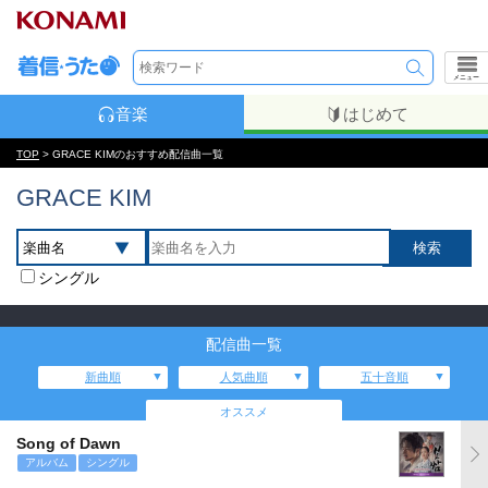
メニュー
音楽
はじめて
TOP
> GRACE KIMのおすすめ配信曲一覧
GRACE KIM
シングル
配信曲一覧
新曲順
人気曲順
五十音順
オススメ
Song of Dawn
アルバム
シングル