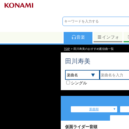
音楽
インフォ
TOP
> 田川寿美のおすすめ配信曲一覧
田川寿美
シングル
新曲順
仮面ライダー音頭