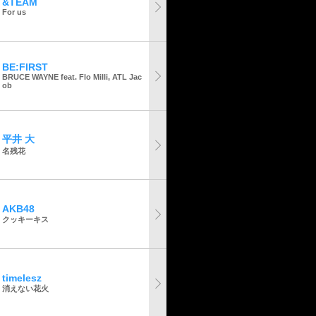
&TEAM
For us
BE:FIRST
BRUCE WAYNE feat. Flo Milli, ATL Jac
ob
平井 大
名残花
AKB48
クッキーキス
timelesz
消えない花火