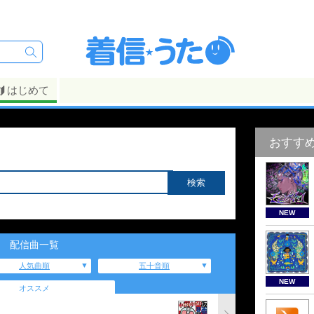
はじめて
おすす
NEW
配信曲一覧
人気曲順
五十音順
NEW
オススメ