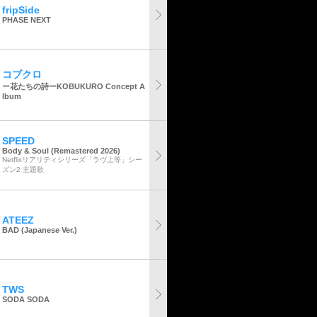
fripSide
PHASE NEXT
コブクロ
ー花たちの詩ーKOBUKURO Concept A
lbum
SPEED
Body & Soul (Remastered 2026)
Netflixリアリティシリーズ「ラヴ上等」シー
ズン2 主題歌
ATEEZ
BAD (Japanese Ver.)
TWS
SODA SODA