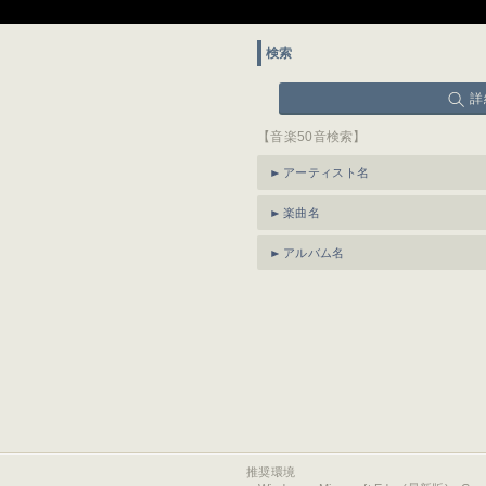
検索
詳
【音楽50音検索】
アーティスト名
楽曲名
アルバム名
推奨環境