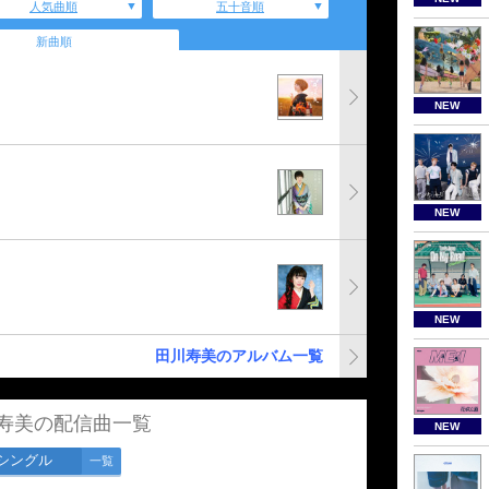
人気曲順
五十音順
新曲順
NEW
NEW
NEW
田川寿美のアルバム一覧
寿美の配信曲一覧
NEW
シングル
一覧