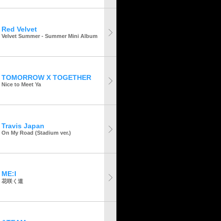
Red Velvet
Velvet Summer - Summer Mini Album
TOMORROW X TOGETHER
Nice to Meet Ya
Travis Japan
On My Road (Stadium ver.)
ME:I
花咲く道