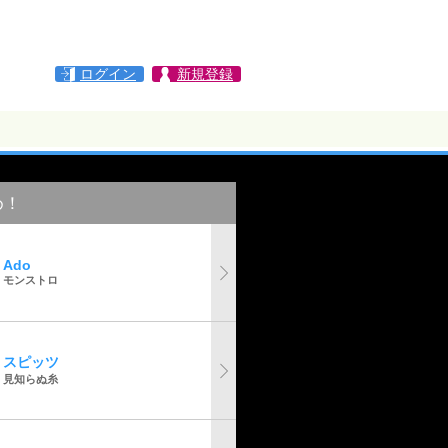
ログイン
新規登録
め！
Ado
モンストロ
スピッツ
見知らぬ糸