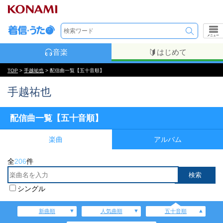
メニュー
音楽
はじめて
TOP
>
手越祐也
> 配信曲一覧【五十音順】
手越祐也
配信曲一覧【五十音順】
楽曲
アルバム
全
206
件
シングル
新曲順
人気曲順
五十音順