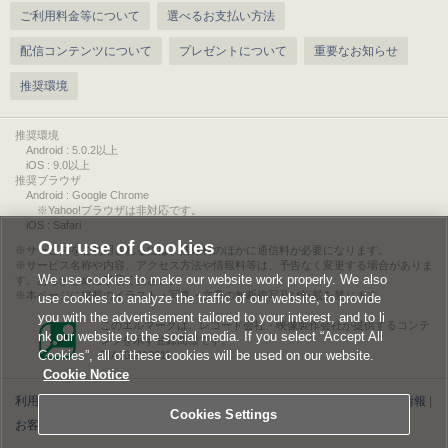
ご利用料金等について
選べるお支払い方法
配信コンテンツについて
プレゼントについて
重要なお知らせ
推奨環境
推奨環境
Android : 5.0.2以上
iOS : 9.0以上
推奨ブラウザ
Android : Google Chrome
※Yahoo!ブラウザは非対応です。
iOS : Safari
Our use of Cookies
サービスをご利用されるには、情報料のほかに通信料が必要になります。
サービス名称や内容、アクセス方法や情報料等は、予告なく変更する場合がありま
We use cookies to make our website work properly. We also
す。あらかじめご了承ください。
本ページに掲載のイラスト・写真・文章の無断複写及び転載を禁じます。
use cookies to analyze the traffic of our website, to provide
you with the advertisement tailored to your interest, and to li
このエルマークは、レコード会社・映像製作会社が提供するコンテ
nk our website to the social media. If you select “Accept All
ンツを示す登録商標です。
Cookies”, all of these cookies will be used on our website.
RIAJ00013011
Cookie Notice
利用規約
|
個人情報等保護方針
|
特定商取引法に基づく表記
|
ライセンス情報
|
Cookies Settings
お客様情報の外部送信について
|
Cookies Settings