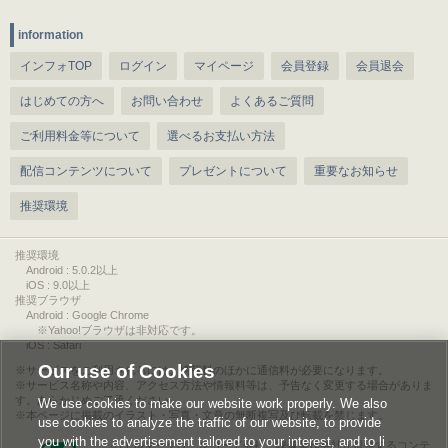
information
インフォTOP
ログイン
マイページ
会員登録
会員退会
はじめての方へ
お問い合わせ
よくあるご質問
ご利用料金等について
選べるお支払い方法
配信コンテンツについて
プレゼントについて
重要なお知らせ
推奨環境
推奨環境
Android : 5.0.2以上
iOS : 9.0以上
推奨ブラウザ
Android : Google Chrome
※Yahoo!ブラウザは非対応です。
iOS : Safari
Our use of Cookies
サービスをご利用されるには、情報料のほかに通信料が必要になります。
サービス名称や内容、アクセス方法や情報料等は、予告なく変更する場合がありま
す。あらかじめご了承ください。
We use cookies to make our website work properly. We also
本ページに掲載のイラスト・写真・文章の無断複写及び転載を禁じます。
use cookies to analyze the traffic of our website, to provide
you with the advertisement tailored to your interest, and to li
このエルマークは、レコード会社・映像製作会社が提供するコンテ