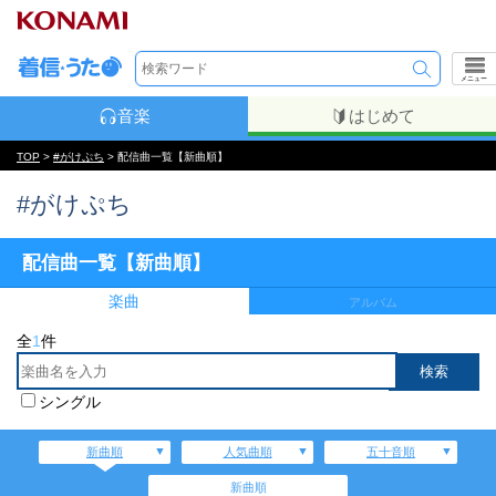
メニュー
音楽
はじめて
TOP
>
#がけぷち
> 配信曲一覧【新曲順】
#がけぷち
配信曲一覧【新曲順】
楽曲
アルバム
全
1
件
シングル
新曲順
人気曲順
五十音順
新曲順